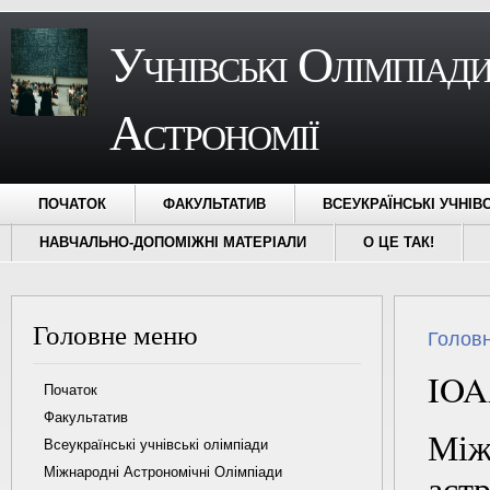
Учнівські Олімпіади
Астрономії
ПОЧАТОК
ФАКУЛЬТАТИВ
ВСЕУКРАЇНСЬКІ УЧНІВ
НАВЧАЛЬНО-ДОПОМІЖНІ МАТЕРІАЛИ
О ЦЕ ТАК!
Головне меню
Ви є ту
Голов
IOA
Початок
Факультатив
Між
Всеукраїнські учнівські олімпіади
Міжнародні Астрономічні Олімпіади
астр