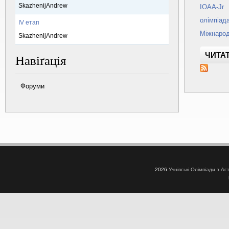
SkazhenijAndrew
IOAA-Jr
олімпіад
IV етап
Міжнарод
SkazhenijAndrew
ЧИТАТ
Навіґація
Форуми
2026
Учнівські Олімпіади з Ас