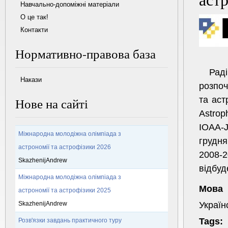
Навчально-допоміжні матеріали
О це так!
Контакти
Нормативно-правова база
Рад
Накази
розпоч
та аст
Нове на сайті
Astrop
IOAA-J
Міжнародна молодіжна олімпіада з
грудня
астрономії та астрофізики 2026
2008-
SkazhenijAndrew
відбуд
Міжнародна молодіжна олімпіада з
Мова
астрономії та астрофізики 2025
Україн
SkazhenijAndrew
Tags:
Розв'язки завдань практичного туру