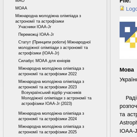
File:
МАО
Log
МОАА
Міжнародна молодіжна олімпіада з
астрономії та астрофізики
Учасники IOAA-Jr
Переможці IOAA-Jr
Статут (Принципи роботи) Міжнародної
молодіжної олімпіади з астрономії та
астрофізики (IOAA-Jr)
Силабус МОАА для юніорів
Міжнародна молодіжна олімпіада з
Мова
астрономії та астрофізики 2022
Україн
Міжнародна молодіжна олімпіада з
астрономії та астрофізики 2023
Всеукраїнський відбір учасників
Рад
Молодіжної олімпіади з астрономії та
астрофізики IOAA-Jr (2023)
розпоч
Міжнародна молодіжна олімпіада з
та аст
астрономії та астрофізики 2024
Astrop
Міжнародна молодіжна олімпіада з
IOAA-J
астрономії та астрофізики 2025