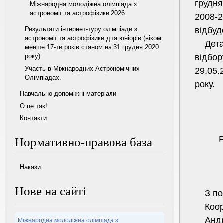
грудня
Міжнародна молодіжна олімпіада з
астрономії та астрофізики 2026
2008-
відбуд
Результати інтернет-туру олімпіади з
астрономії та астрофізики для юніорів (віком
Дет
менше 17-ти років станом на 31 грудня 2020
відбо
року)
Участь в Міжнародних Астрономічних
29.05.
Олімпіадах.
року.
Навчально-допоміжні матеріали
О це так!
Контакти
Нормативно-правова база
Р
Накази
Нове на сайті
З по
Коо
Анд
Міжнародна молодіжна олімпіада з