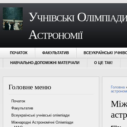
Учнівські Олімпіади
Астрономії
ПОЧАТОК
ФАКУЛЬТАТИВ
ВСЕУКРАЇНСЬКІ УЧНІВ
НАВЧАЛЬНО-ДОПОМІЖНІ МАТЕРІАЛИ
О ЦЕ ТАК!
Головне меню
Ви є ту
Головна
астроном
Між
Початок
Факультатив
астр
Всеукраїнські учнівські олімпіади
Міжнародні Астрономічні Олімпіади