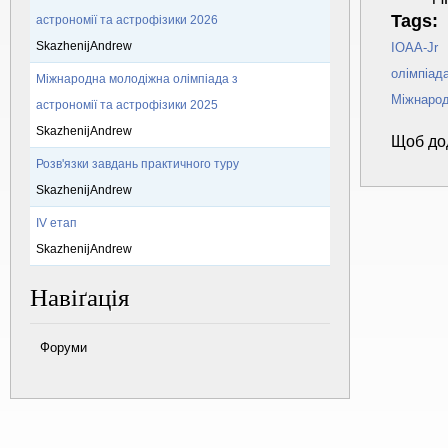
Tags:
астрономії та астрофізики 2026
SkazhenijAndrew
IOAA-Jr
олімпіад
Міжнародна молодіжна олімпіада з
Міжнарод
астрономії та астрофізики 2025
SkazhenijAndrew
Щоб до
Розв'язки завдань практичного туру
SkazhenijAndrew
IV етап
SkazhenijAndrew
Навіґація
Форуми