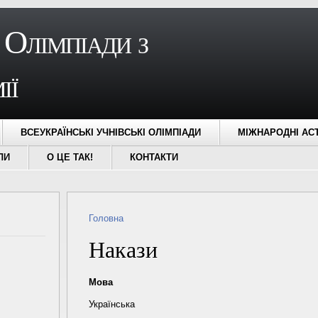
 Олімпіади з
ії
ВСЕУКРАЇНСЬКІ УЧНІВСЬКІ ОЛІМПІАДИ
МІЖНАРОДНІ АС
ЛИ
О ЦЕ ТАК!
КОНТАКТИ
Ви є тут
Головна
Накази
Мова
Українська