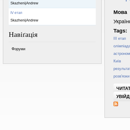
SkazhenijAndrew
Мова
IV етап
SkazhenijAndrew
Україн
Tags:
Навіґація
III етап
олімпіад
Форуми
астроном
Київ
результа
розв'язк
ЧИТАТ
УВІЙД