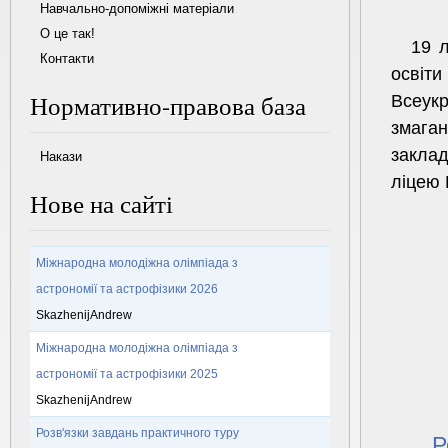
Навчально-допоміжні матеріали
О це так!
19 л
Контакти
освіт
Нормативно-правова база
Всеукр
змага
закла
Накази
ліцею 
Нове на сайті
Міжнародна молодіжна олімпіада з
астрономії та астрофізики 2026
SkazhenijAndrew
Міжнародна молодіжна олімпіада з
астрономії та астрофізики 2025
SkazhenijAndrew
Розв'язки завдань практичного туру
Р