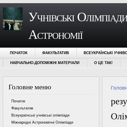
Учнівські Олімпіади
Астрономії
ПОЧАТОК
ФАКУЛЬТАТИВ
ВСЕУКРАЇНСЬКІ УЧНІВ
НАВЧАЛЬНО-ДОПОМІЖНІ МАТЕРІАЛИ
О ЦЕ ТАК!
Головне меню
Ви є ту
Голов
рез
Початок
Факультатив
Олі
Всеукраїнські учнівські олімпіади
Міжнародні Астрономічні Олімпіади