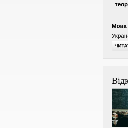
теор
Мова
Украї
ЧИТА
Від