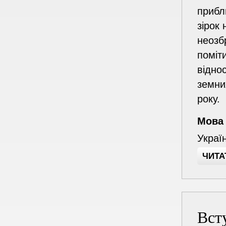
прибл
зірок
неозб
поміт
відно
земни
року.
Мова
Украї
ЧИТА
Вст