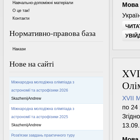
Навчально-допоміжні матеріали
Мова
О це так!
Украї
Контакти
ЧИТА
Нормативно-правова база
УВІЙ
Накази
Нове на сайті
XVI
Олі
Міжнародна молодіжна олімпіада з
астрономії та астрофізики 2026
XVII 
SkazhenijAndrew
по 24
Міжнародна молодіжна олімпіада з
Згідн
астрономії та астрофізики 2025
13.09
SkazhenijAndrew
Розв'язки завдань практичного туру
Мова