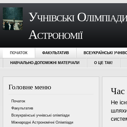
Учнівські Олімпіади
Астрономії
ПОЧАТОК
ФАКУЛЬТАТИВ
ВСЕУКРАЇНСЬКІ УЧНІВ
НАВЧАЛЬНО-ДОПОМІЖНІ МАТЕРІАЛИ
О ЦЕ ТАК!
Головне меню
Час
Початок
Не існ
Факультатив
шляхи
Всеукраїнські учнівські олімпіади
систе
Міжнародні Астрономічні Олімпіади