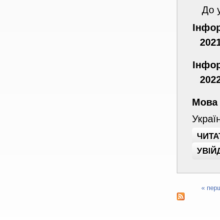
До 
Інфор
202
Інфор
202
Мова
Украї
ЧИТА
УВІЙ
« пер
Сторінки