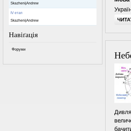
SkazhenijAndrew
Украї
IV етап
ЧИТА
SkazhenijAndrew
Навіґація
Форуми
Неб
Дивля
велич
бачити