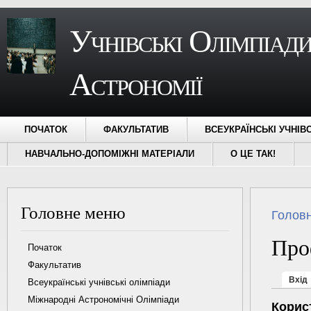
Учнівські Олімпіади
Астрономії
ПОЧАТОК
ФАКУЛЬТАТИВ
ВСЕУКРАЇНСЬКІ УЧНІВ
НАВЧАЛЬНО-ДОПОМІЖНІ МАТЕРІАЛИ
О ЦЕ ТАК!
Головне меню
Ви є ту
Голов
Про
Початок
Факультатив
Первин
Вхід
Всеукраїнські учнівські олімпіади
Міжнародні Астрономічні Олімпіади
Корис