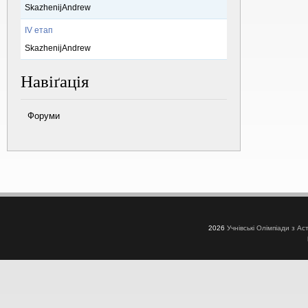
SkazhenijAndrew
IV етап
SkazhenijAndrew
Навіґація
Форуми
2026
Учнівські Олімпіади з Ас