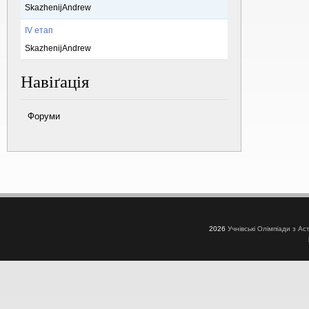
SkazhenijAndrew
IV етап
SkazhenijAndrew
Навіґація
Форуми
2026
Учнівські Олімпіади з Ас