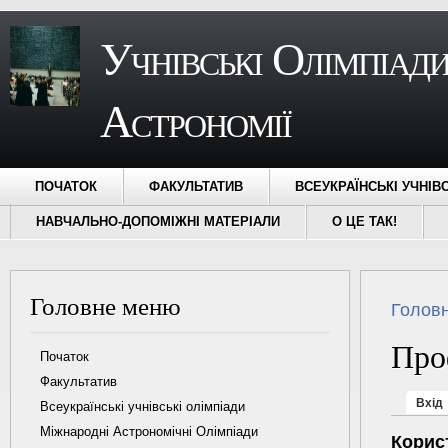
Учнівські Олімпіади
Астрономії
ПОЧАТОК
ФАКУЛЬТАТИВ
ВСЕУКРАЇНСЬКІ УЧНІВ
НАВЧАЛЬНО-ДОПОМІЖНІ МАТЕРІАЛИ
О ЦЕ ТАК!
Головне меню
Ви є ту
Голов
Про
Початок
Факультатив
Первин
Вхід
Всеукраїнські учнівські олімпіади
Міжнародні Астрономічні Олімпіади
Корис